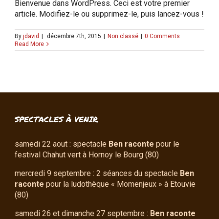
Bienvenue dans WordPress. Ceci est votre premier
article. Modifiez-le ou supprimez-le, puis lancez-vous !
By
jdavid
|
décembre 7th, 2015
|
Non classé
|
0 Comments
Read More
SPECTACLES À VENIR
samedi 22 aout : spectacle
Ben raconte
pour le
festival Chahut vert à Hornoy le Bourg (80)
mercredi 9 septembre : 2 séances du spectacle
Ben
raconte
pour la ludothèque « Momenjeux » à Etouvie
(80)
samedi 26 et dimanche 27 septembre :
Ben raconte